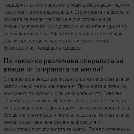
поддържа гъсти и изразени вежди, добавя дефиниция и
подсилва тънки и редки вежди. Структурата на добрата
спирала за вежди трябва да е дълготрайна и да
дефинира веждите, осигурявайки елегантен вид, без да
се лющи или слепва. Ефектът на спиралата за вежди
със сигурност ще се хареса на почитателите на
естествено изглеждащите сводове.
По какво се различава спиралата за
вежди от спиралата за мигли?
Спиралата за вежди донякъде прилича на спиралата за
мигли - само че в мини вариант. Пръчицата е подобна,
но е много по-малка и с по-къси косъмчета. Това ви
гарантира, че можете прецизно да подчертаете веждите
си и да акцентирате дори върху най-малките косъмчета,
без да излизате извън линията на дъгата. Спиралата за
вежди също така има различна формула и
консистенция от спиралата за мигли. Тя е по-сатенена и