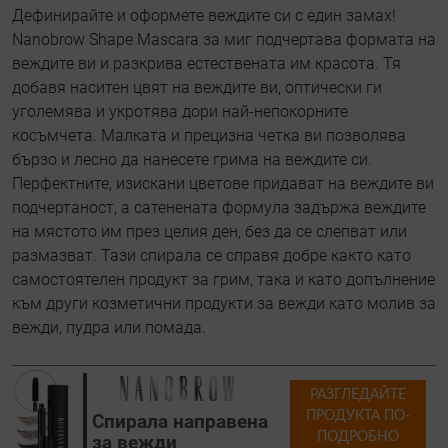
Дефинирайте и оформете веждите си с един замах!
Nanobrow Shape Mascara за миг подчертава формата на
веждите ви и разкрива естествената им красота. Тя
добавя наситен цвят на веждите ви, оптически ги
уголемява и укротява дори най-непокорните
косъмчета. Малката и прецизна четка ви позволява
бързо и лесно да нанесете грима на веждите си.
Перфектните, изискани цветове придават на веждите ви
подчертаност, а сатенената формула задържа веждите
на мястото им през целия ден, без да се слепват или
размазват. Тази спирала се справя добре както като
самостоятелен продукт за грим, така и като допълнение
към други козметични продукти за вежди като молив за
вежди, пудра или помада.
РАЗГЛЕДАЙТЕ
ПРОДУКТА ПО-
Спирала направена
ПОДРОБНО
за вежди