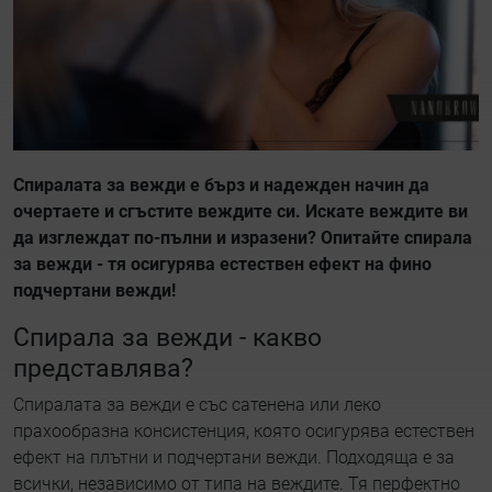
Спиралата за вежди е бърз и надежден начин да
очертаете и сгъстите веждите си. Искате веждите ви
да изглеждат по-пълни и изразени? Опитайте спирала
за вежди - тя осигурява естествен ефект на фино
подчертани вежди!
Спирала за вежди - какво
представлява?
Спиралата за вежди е със сатенена или леко
прахообразна консистенция, която осигурява естествен
ефект на плътни и подчертани вежди. Подходяща е за
всички, независимо от типа на веждите. Тя перфектно