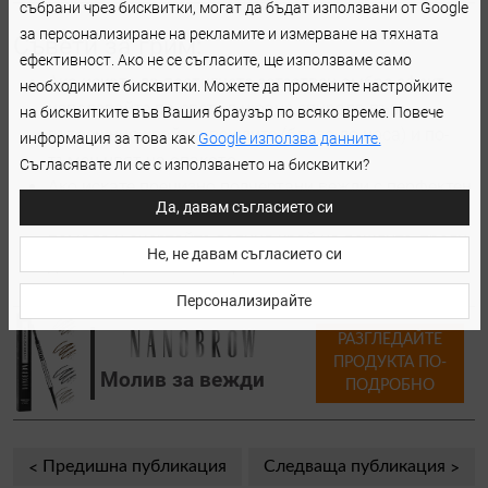
събрани чрез бисквитки, могат да бъдат използвани от Google
за персонализиране на рекламите и измерване на тяхната
Съвети за грим:
ефективност. Ако не се съгласите, ще използваме само
Ако искате да постигнете естествен омбре ефект,
необходимите бисквитки. Можете да промените настройките
използвайте по-светъл нюанс спирала във
на бисквитките във Вашия браузър по всяко време. Повече
вътрешния край на веждите (близо до носа) и по-
информация за това как
Google използва данните.
тъмен цвят на опакото.
Съгласявате ли се с използването на бисквитки?
Ако искате прецизно подчертани вежди с перфектен
Да, давам съгласието си
контур, използвайте писалка за вежди, молив или
помада и очертайте долния край на веждите, преди
Не, не давам съгласието си
да ги покриете със спирала.
Персонализирайте
РАЗГЛЕДАЙТЕ
ПРОДУКТА ПО-
Молив за вежди
ПОДРОБНО
Предишна публикация
Следваща публикация