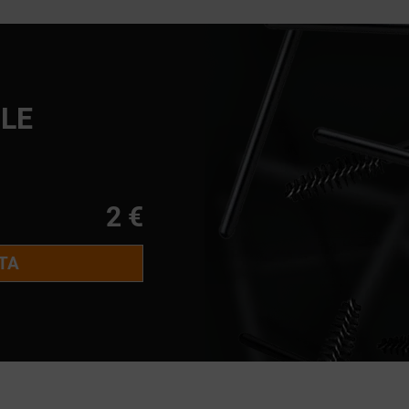
LE
2 €
ТА