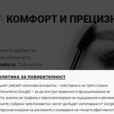
НА
КОМФОРТ И ПРЕЦИЗ
много удобни за
дни косъмчета
 работа
. Тъй като е
огъвате апликатора и да
олитика за поверителност
шият уебсайт използва бисквитки – собствени и на трети страни
ключително Google) – за да осигури правилното функциониране на
йта, анализ на трафика и персонализиране на съдържание и реклам
А ВИ ВИНАГИ Е ВИСОКОКАЧЕСТВЕНА
ните, събрани чрез бисквитки, могат да бъдат използвани от Googl
 за еднократна употреба, които
стигат за дълго
 персонализиране на рекламите и измерване на тяхната ефективност