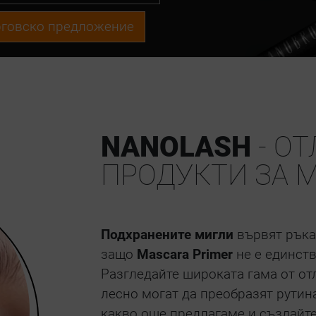
ърговско предложение
NANOLASH
- О
ПРОДУКТИ ЗА 
Подхранените мигли
вървят ръка 
защо
Mascara Primer
не е единств
Разгледайте широката гама от от
лесно могат да преобразят рутина
какво още предлагаме и създайте