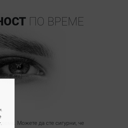
НОСТ
ПО ВРЕМЕ
и.
e
 време
. Можете да сте сигурни, че
.