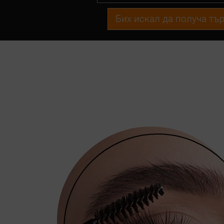
Бих искал да получа т