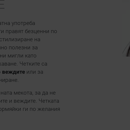
Е
атна употреба
ги правят безценни по
 стилизиране на
лно полезни за
ни мигли като
аване. Четките са
о веждите
или за
ниране.
ната мекота, за да не
ите и веждите. Четката
формяйки ги по желания