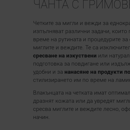
ЧАНТА С ГРИМОВ
Четките за мигли и вежди за еднокр
изпълняват различни задачи, които 
време на рутината и процедурите за
миглите и веждите. Те са изключите
сресване на изкуствени
или натурал
подготовка за повдигане или издълж
удобни и за
нанасяне на продукти п
стилизирането им по време на лами
Влакънцата на четката имат оптимал
дразнят кожата или да увредят мигл
сресва миглите и веждите лесно, о
начин.