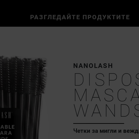
РАЗГЛЕДАЙТЕ ПРОДУКТИТЕ
NANOLASH
DISPO
MASC
WAND
Четки за мигли и вежд