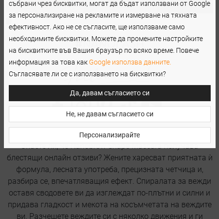
събрани чрез бисквитки, могат да бъдат използвани от Google
за персонализиране на рекламите и измерване на тяхната
ефективност. Ако не се съгласите, ще използваме само
необходимите бисквитки. Можете да промените настройките
на бисквитките във Вашия браузър по всяко време. Повече
информация за това как
Google използва данните.
Съгласявате ли се с използването на бисквитки?
Да, давам съгласието си
Не, не давам съгласието си
Персонализирайте
Знаете ли, че Nanobrow Shape Mascara получава
блестящи онлайн отзиви? Жените харесват приятната ѝ
формула, лесната употреба, прецизната четчица и,
разбира се, впечатляващия ефект. Спиралата за вежди
оставя сводовете ви да изглеждат по-плътни и силни и
придава гладкост и мекота на косъмчетата на веждите
ви. Разчешете веждите си с няколко движения и ги