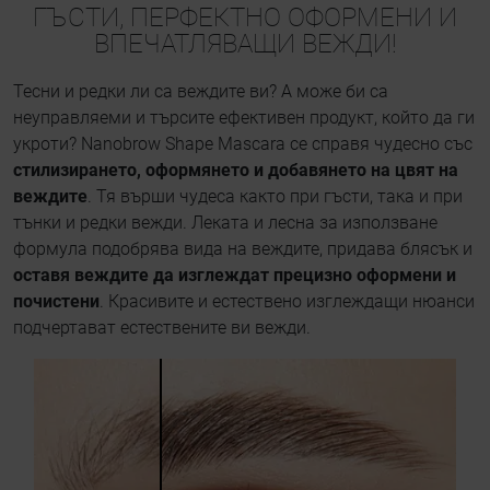
ГЪСТИ, ПЕРФЕКТНО ОФОРМЕНИ И
ВПЕЧАТЛЯВАЩИ ВЕЖДИ!
Тесни и редки ли са веждите ви? А може би са
неуправляеми и търсите ефективен продукт, който да ги
укроти? Nanobrow Shape Mascara се справя чудесно със
стилизирането, оформянето и добавянето на цвят на
веждите
. Тя върши чудеса както при гъсти, така и при
тънки и редки вежди. Леката и лесна за използване
формула подобрява вида на веждите, придава блясък и
оставя веждите да изглеждат прецизно оформени и
почистени
. Красивите и естествено изглеждащи нюанси
подчертават естествените ви вежди.