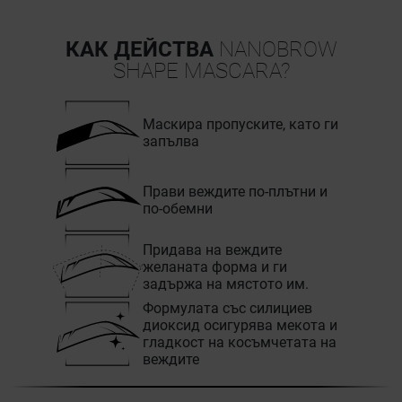
КАК ДЕЙСТВА
NANOBROW
SHAPE MASCARA?
Маскира пропуските, като ги
запълва
Прави веждите по-плътни и
по-обемни
Придава на веждите
желаната форма и ги
задържа на мястото им.
Формулата със силициев
диоксид осигурява мекота и
гладкост на косъмчетата на
веждите