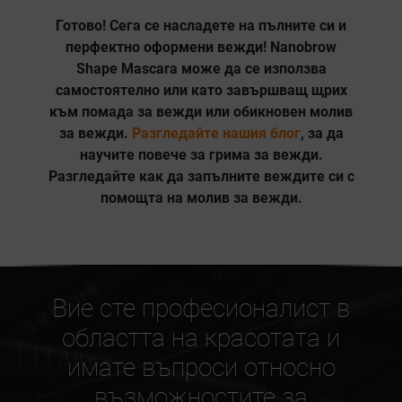
Готово! Сега се насладете на
пълните си и
перфектно оформени вежди
! Nanobrow
Shape Mascara
може да се използва
самостоятелно или като завършващ щрих
към помада за вежди или обикновен молив
за вежди.
Разгледайте нашия блог
, за да
научите повече за грима за вежди.
Разгледайте как да запълните веждите си с
помощта на молив за вежди.
Вие сте професионалист в
областта на красотата и
имате въпроси относно
възможностите за