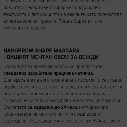
формулата ѝ не слепва и осигурява незалепващо
покритие. Иновативната формула подобрява
текстурата и дефиницията на веждите, като подчертава
естествената им красота. Това е бърз път към
мечтаните извивки!
NANOBROW SHAPE MASCARA
- ВАШИЯТ МЕЧТАН ОБЕМ ЗА ВЕЖДИ
Спиралата за вежди Nanobrow се предлага със
специално изработена прецизна четчица
.
Благодарение на ергономичната си форма тя се справя
перфектно с попълването на веждите и укротяването на
непокорните косъмчета. Изтънчената и приятна
формула не слепва и осигурява незалепващо покритие.
Спиралата
се задържа до 24 часа
, като фиксира
косъмчетата на мястото им и ги предпазва от
увреждане. Подходяща е както за гъсти и буйни, така и