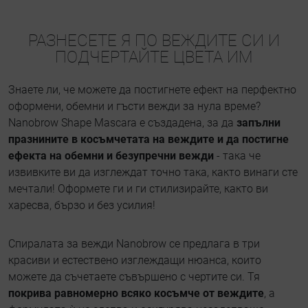
РАЗНЕСЕТЕ Я ПО ВЕЖДИТЕ СИ И
ПОДЧЕРТАЙТЕ ЦВЕТА ИМ
Знаете ли, че можете да постигнете ефект на перфектно
оформени, обемни и гъсти вежди за нула време?
Nanobrow Shape Mascara е създадена, за да
запълни
празнините в косъмчетата на веждите и да постигне
ефекта на обемни и безупречни вежди
- така че
извивките ви да изглеждат точно така, както винаги сте
мечтали! Оформете ги и ги стилизирайте, както ви
харесва, бързо и без усилия!
Спиралата за вежди Nanobrow се предлага в три
красиви и естествено изглеждащи нюанса, които
можете да съчетаете съвършено с чертите си. Тя
покрива равномерно всяко косъмче от веждите
, а