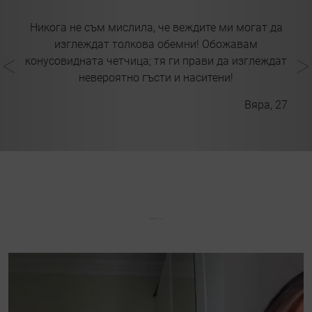
е
Никога не съм мислила, че веждите ми могат да
ми
изглеждат толкова обемни! Обожавам
конусовидната четчица; тя ги прави да изглеждат
т
невероятно гъсти и наситени!
я!
Вяра, 27
61