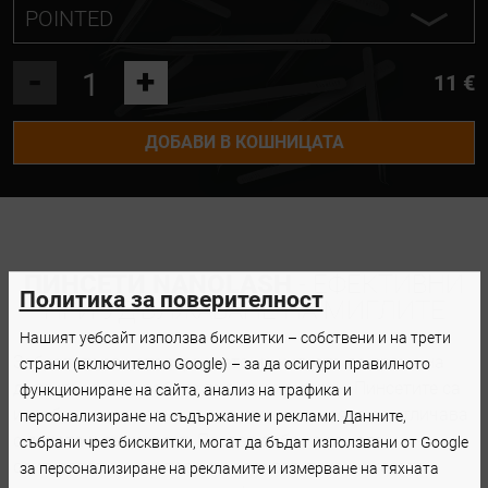
POINTED
POINTED
-
+
11 €
L SHAPE
ДОБАВИ В КОШНИЦАТА
CURVED
ПИНСЕТИ NANOLASH
- ЕФЕКТИВНИ
Политика за поверителност
ПРИ УДЪЛЖАВАНЕ НА МИГЛИТЕ
Нашият уебсайт използва бисквитки – собствени и на трети
Забравете за натоварването на китката по време на
страни (включително Google) – за да осигури правилното
дългите часове работа във вашия салон. Пинсетите са
функциониране на сайта, анализ на трафика и
изработени от неръждаема стомана, която се отличава
персонализиране на съдържание и реклами. Данните,
с
лекота и гъвкавост
. Пасват добре в ръката и
събрани чрез бисквитки, могат да бъдат използвани от Google
осигуряват много прецизен захват, така че когато
за персонализиране на рекламите и измерване на тяхната