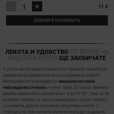
-
+
11 €
ДОБАВИ В КОШНИЦАТА
ЛЕКОТА И УДОБСТВО
ПО ВРЕМЕ НА
РАБОТАТА, КОЯТО
ЩЕ ЗАОБИЧАТЕ
С ултра леките извити пинсети от Nanolash, можете да
забравите за уморената китка по време на работа.
Инструментът е направен от
висококачествена
неръждаема стомана
и тежат само 20 грама. Нейните
двойно захванати върхове имат ъгъл от 60°, така че са
особено полезни за лесно маневриране около главата
на клиента, докато поставяте изкуствени мигли. С
помощта на тези пинсети можете лесно да създавате