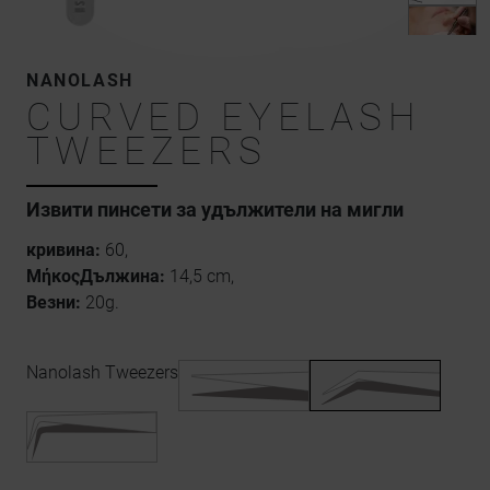
NANOLASH
CURVED EYELASH
TWEEZERS
Извити пинсети за удължители на мигли
кривина:
60,
ΜήκοςДължина:
14,5 cm,
Везни:
20g.
Nanolash Tweezers