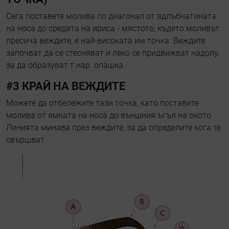
Сега поставете молива по диагонал от вдлъбнатината
на носа до средата на ириса - мястото, където моливът
пресича веждите, е най-високата им точка. Веждите
започват да се стесняват и леко се придвижват надолу,
за да образуват т.нар. опашка.
#3 КРАЙ НА ВЕЖДИТЕ
Можете да отбележите тази точка, като поставите
молива от ямката на носа до външния ъгъл на окото.
Линията минава през веждите, за да определите кога те
свършват.