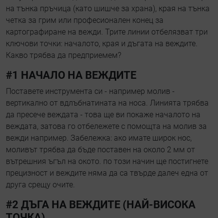
на тънка пръчица (като шишче за храна), края на тънка
четка за грим или професионален конец за
картографиране на вежди. Трите линии отбелязват три
ключови точки: началото, края и дъгата на веждите.
Какво трябва да предприемем?
#1 НАЧАЛО НА ВЕЖДИТЕ
Поставете инструмента си - например молив -
вертикално от вдлъбнатината на носа. Линията трябва
да пресече веждата - това ще ви покаже началото на
веждата, затова го отбележете с помощта на молив за
вежди например. Забележка: ако имате широк нос,
моливът трябва да бъде поставен на около 2 мм от
вътрешния ъгъл на окото. по този начин ще постигнете
прецизност и веждите няма да са твърде далеч една от
друга срещу очите.
#2 ДЪГА НА ВЕЖДИТЕ (НАЙ-ВИСОКА
ТОЧКА)