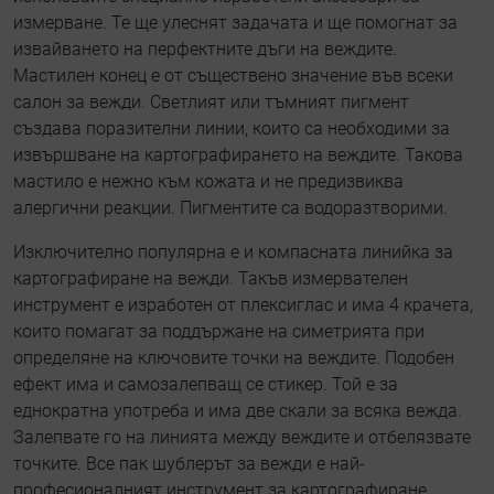
измерване. Те ще улеснят задачата и ще помогнат за
извайването на перфектните дъги на веждите.
Мастилен конец е от съществено значение във всеки
салон за вежди. Светлият или тъмният пигмент
създава поразителни линии, които са необходими за
извършване на картографирането на веждите. Такова
мастило е нежно към кожата и не предизвиква
алергични реакции. Пигментите са водоразтворими.
Изключително популярна е и компасната линийка за
картографиране на вежди. Такъв измервателен
инструмент е изработен от плексиглас и има 4 крачета,
които помагат за поддържане на симетрията при
определяне на ключовите точки на веждите. Подобен
ефект има и самозалепващ се стикер. Той е за
еднократна употреба и има две скали за всяка вежда.
Залепвате го на линията между веждите и отбелязвате
точките. Все пак шублерът за вежди е най-
професионалният инструмент за картографиране,