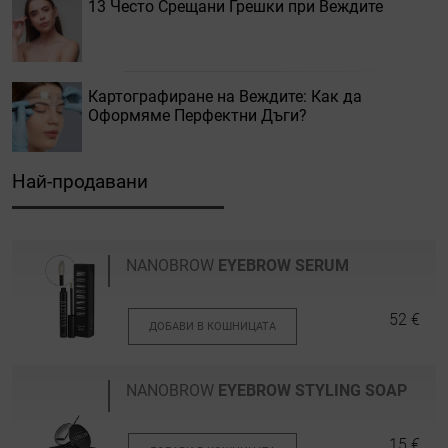
13 Често Срещани Грешки при Веждите
Картографиране на Веждите: Как да
Оформяме Перфектни Дъги?
Най-продавани
NANOBROW
EYEBROW SERUM
52 €
ДОБАВИ В КОШНИЦАТА
NANOBROW
EYEBROW STYLING SOAP
15 €