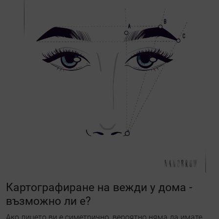
Картографиране на вежди у дома -
възможно ли е?
Ако лицето ви е симетрично, вероятно няма да имате