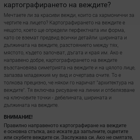
картографирането на веждите?
Мечтаете ли за красиви вежди, които са хармонични за
чертите на лицето? Картографирането на веждите е
нещото, което ще определи перфектната им форма,
като се вземат предвид всички детайли: ширината и
дължината на веждите, разстоянието между тях,
мястото, където започват, дъгата и края им. Ако е
направено добре, картографирането на веждите
възстановява симетрията на веждите и на цялото лице,
запазва младежкия му вид и очертава очите. То е
толкова прецизно, че някои го наричат "архитектура на
веждите". Тя включва рисуване на линии и отбелязване
на ключовите точки - дебелината, ширината и
дължината на веждите.
ВНИМАНИЕ!
Правилно направеното картографиране на веждите
е основна стъпка, ако искате да запълните, оцветите
или скубете веждите си. Заслужава си. Ако не смятате,