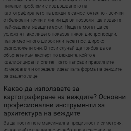
никакви проблеми с извършването на
картографирането на веждите самостоятелно - всички
отбелязани точки и линии ще ви позволят да изваяте
най-зашеметяващите арки. Нещата могат да се
усложнят, ако лицето показва някои диспропорции,
например много широк или тесен нос, широко
разположени очи. В този случай ще трябва да се
обърнете към експерт по веждите, който е
квалифициран и опитен, като направи правилните
измервания и определи идеалната форма на веждите
за вашето лице.
Какво да използвате за
картографиране на веждите? Основни
професионални инструменти за
архитектура на веждите
За да постигнете максимална прецизност и симетрия,
използвайте специално изработени аксесоари за