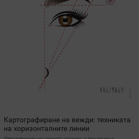
Картографиране на вежди: техниката
на хоризонталните линии
Използването на горната техника с три точки е