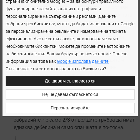
страни (включително Google) – за да осигури правилното
когато го притиснете към кожата, той ще остави
функциониране на сайта, анализ на трафика и
следа. Стегнете конеца и го притиснете по долната
персонализиране на съдържание и реклами. Данните,
линия на веждите, така че да се получи видима
събрани чрез бисквитки, могат да бъдат използвани от Google
следа. Тя ще пресече първата вертикална линия,
за персонализиране на рекламите и измерване на тяхната
която създадохте преди това. Отбележете тази
ефективност. Ако не се съгласите, ще използваме само
точка.
необходимите бисквитки. Можете да промените настройките
Направете същото, като притиснете конеца
на бисквитките във Вашия браузър по всяко време. Повече
хоризонтално към горната линия на веждите и
информация за това как
Google използва данните.
арката (най-високата точка). По този начин
Съгласявате ли се с използването на бисквитки?
определяте идеалната дебелина на веждите,
Да, давам съгласието си
еднаквата височина на арката и симетрията между
веждите.
Не, не давам съгласието си
Накрая се уверете, че веждите са симетрични и
имат еднаква дебелина - можете да притиснете
Персонализирайте
конец или молив към долната и горната линия. Не
забравяйте, че само 2/3 от веждите трябва да имат
еднаква дебелина и само опашката е по-тясна.