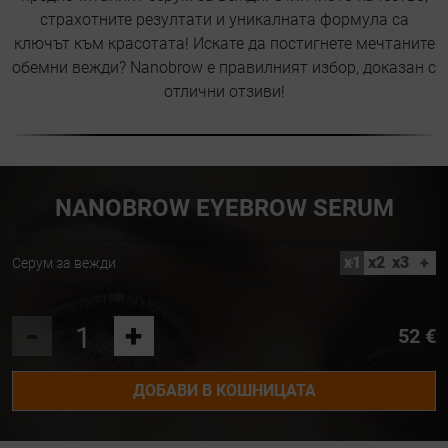
страхотните резултати и уникалната формула са
ключът към красотата! Искате да постигнете мечтаните
обемни вежди? Nanobrow е правилният избор, доказан с
отлични отзиви!
NANOBROW EYEBROW SERUM
x1
x2
x3
+
Серум за вежди
-
+
52 €
ДОБАВИ В КОШНИЦАТА