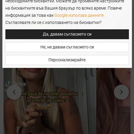
необходимите бисквитки. Можете да промените настройките
на бисквитките във Вашия браузър по всяко време. Повече
информация за това как
Google използва данните.
Съгласявате ли се с използването на бисквитки?
Да, давам съгласието си
Не, не давам съгласието си
Персонализирайте