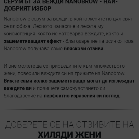
СЕРУМЪТ ЗА ВЕЖДИ NANOBROW - НАЙ-
ДОБРИЯТ ИЗБОР
Nanobrow е серум за вежди, в който жените по цял свят
се влюбиха. Лесното нанасяне и леката му
консистенция, която не натоварва веждите, както и
зашеметяващият ефект
- благодарение на всичко това
Nanobrow получава само
бляскави отзиви.
И вие можете да се присъедините към множеството
жени, поверили веждите си на грижите на Nanobrow.
Вижте сами колко зашеметяващо могат да изглеждат
веждите ви
и повишете самочувствието си
благодарение на
перфектно изразения си поглед
.
ДОВЕРЕТЕ СЕ НА ОТЗИВИТЕ НА
ХИЛЯДИ ЖЕНИ