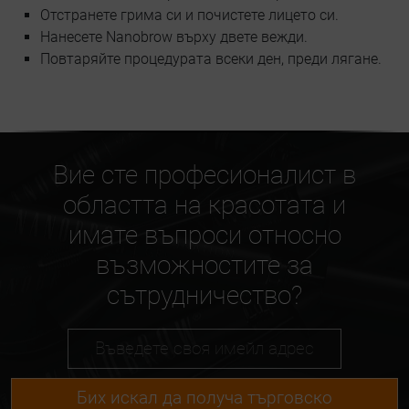
Отстранете грима си и почистете лицето си.
Нанесете Nanobrow върху двете вежди.
Повтаряйте процедурата всеки ден, преди лягане.
Вие сте професионалист в
областта на красотата и
имате въпроси относно
възможностите за
сътрудничество?
Бих искал да получа търговско