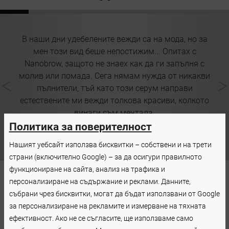
В наши дни удебелените вежди са на мода, но за
ни
мен този вид беше непостижим... Опитах с
Nanobrow, защото не знаех как да ги запълня с
ди
молив или помада. Сега нямам нужда от никакви
да
пълнители, тъй като този серум направи
а
естествените ми вежди толкова красиви, колкото
винаги съм мечтала.
Политика за поверителност
29
София, 57
Нашият уебсайт използва бисквитки – собствени и на трети
страни (включително Google) – за да осигури правилното
функциониране на сайта, анализ на трафика и
персонализиране на съдържание и реклами. Данните,
събрани чрез бисквитки, могат да бъдат използвани от Google
за персонализиране на рекламите и измерване на тяхната
ефективност. Ако не се съгласите, ще използваме само