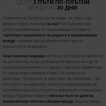
ЦЕЛИ
2 ПЪТИ ПО-ПЛЪТНИ
ВЕЖДИ ЗА
30 ДНИ
!
Позволете на Nanobrow да ви убеди, че това е най-
добрият серум за вежди
за вас!
Той съдържа най-
добрата комбинация от подхранващи съставки и
таргетира сърцевината на редките и неравномерни
вежди
- укрепва най-дълбоките структури на
косъмчетата на веждите.
Само няколко седмици
системна употреба на Nanobrow
са достатъчни, за да регенерирате веждите си и да ги
направите значително по-здрави. Още през първите дни
от прилагането веждите стават по-тъмни и по-
блестящи. Постепенно те престават да намаляват, тъй
като броят им нараства, което впоследствие води до
запълнени арки със страхотна дефиниция и съвършена
форма. Крайният ефект е
няколко пъти по-дебели,
изключително плътни и обемни вежди
. Вашите вежди.