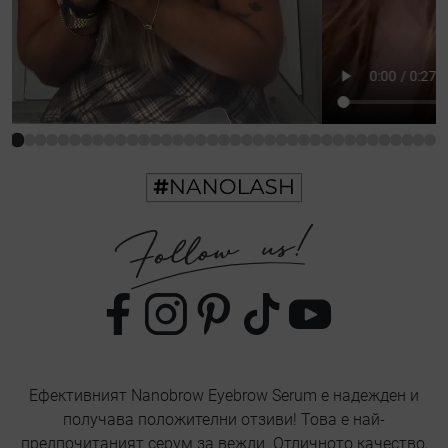
Ефективният Nanobrow Eyebrow Serum е надежден и
получава положителни отзиви! Това е най-
предпочитаният серум за вежди. Отличното качество,