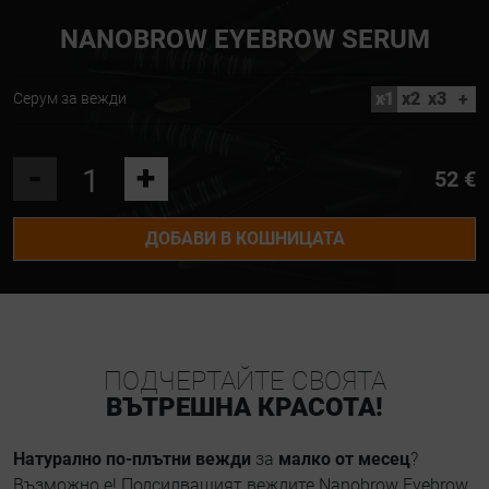
NANOBROW EYEBROW SERUM
x1
x2
x3
+
Серум за вежди
-
+
52 €
ДОБАВИ В КОШНИЦАТА
ПОДЧЕРТАЙТЕ СВОЯТА
ВЪТРЕШНА КРАСОТА!
Натурално по-плътни вежди
за
малко от месец
?
Възможно е! Подсилващият веждите Nanobrow Eyebrow