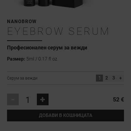
NANOBROW
EYEBROW SERUM
Професионален серум за вежди
Размер:
5ml / 0.17 fl oz
1
2
3
+
Серум за вежди
-
+
52 €
ДОБАВИ В КОШНИЦАТА