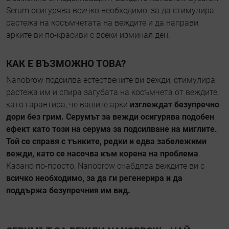
Serum осигурява всичко необходимо, за да стимулира
растежа на косъмчетата на веждите и да направи
арките ви по-красиви с всеки изминал ден.
КАК Е ВЪЗМОЖНО ТОВА?
Nanobrow подсилва естествените ви вежди, стимулира
растежа им и спира загубата на косъмчета от веждите,
като гарантира, че вашите арки
изглеждат безупречно
дори без грим. Серумът за вежди осигурява подобен
ефект като този на серума за подсилване на миглите.
Той се справя с тънките, редки и едва забележими
вежди, като се насочва към корена на проблема
.
Казано по-просто, Nanobrow снабдява веждите ви с
всичко необходимо, за да ги регенерира и да
поддържа безупречния им вид.