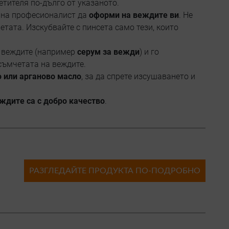
етителя по-дълго от указаното.
е на професионалист да
оформи на веждите ви
. Не
тата. Изскубвайте с пинсета само тези, които
а веждите (например
серум за вежди
) и го
осъмчетата на веждите.
 или арганово масло
, за да спрете изсушаването и
еждите са с добро качество
.
РАЗГЛЕДАЙТЕ ПРОДУКТА ПО-ПОДРОБНО