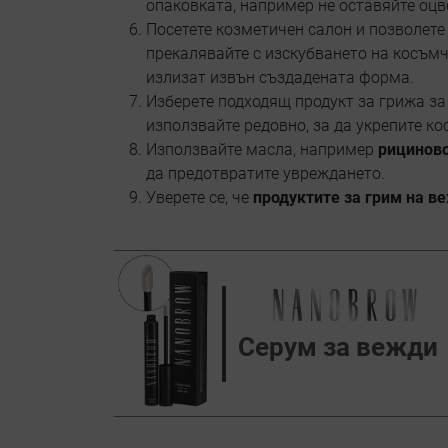
опаковката, например не оставяйте оцв
Посетете козметичен салон и позволет
прекалявайте с изскубването на косъмче
излизат извън създадената форма.
Изберете подходящ продукт за грижа з
използвайте редовно, за да укрепите к
Използвайте масла, например
рициново
да предотвратите увреждането.
Уверете се, че
продуктите за грим на в
Серум за вежди