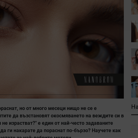
На
раснат, но от много месеци нищо не се е
итите да възстановят окосмяването на веждите си в
не израстват?" е един от най-често задаваните
 да ги накарате да пораснат по-бързо? Научете как
четете за най-добрите методи.