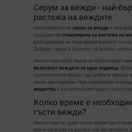
Серум за вежди - най-бъ
растежа на веждите
Използването на
серум за вежди
е най-добр
създаден за
стимулиране на растежа на к
Благодарение на това веждите растат по-пъ
Добрият серум е спасител за всички, които 
Много хора искат бързо да възстановят ве
възвърнат веждите за една седмица
. Въпр
гъсти и плътни вежди, най-добрите серуми 
около две седмици. Най-съвременните про
вещества
и растителни екстракти, които ук
Колко време е необходим
гъсти вежди?
Много хора се чудят колко време ще отнеме
пречи на етапа на растеж, той би трябвало 