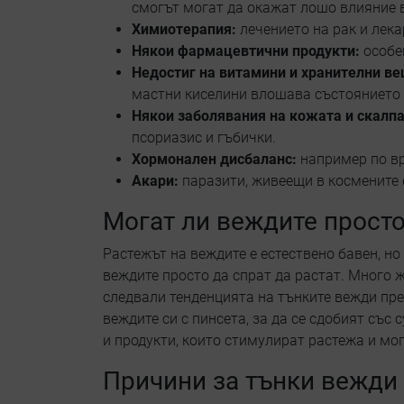
смогът могат да окажат лошо влияние 
Химиотерапия:
лечението на рак и лека
Някои фармацевтични продукти:
особе
Недостиг на витамини и хранителни в
мастни киселини влошава състоянието 
Някои заболявания на кожата и скалпа
псориазис и гъбички.
Хормонален дисбаланс:
например по в
Акари:
паразити, живеещи в космените
Могат ли веждите просто
Растежът на веждите е естествено бавен, н
веждите просто да спрат да растат. Много ж
следвали тенденцията на тънките вежди пре
веждите си с пинсета, за да се сдобият със
и продукти, които стимулират растежа и мо
Причини за тънки вежди