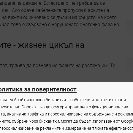
пване на веждите. Естествено, не трябва да се
а ден. Ако обаче забележите пропуски в арките на
а на вежди обикновено се дължи на същото, на което
лучая това е свързано с нарушената анагенна фаза на
ите - жизнен цикъл на
тат, трябва да познаваме фазите на растежа им. Те
растат и клетките се размножават в матрицата на
олитика за поверителност
н до два месеца. Около 10 % от косъмчетата на
шият уебсайт използва бисквитки – собствени и на трети страни
 косъмът спира да расте.
ключително Google) – за да осигури правилното функциониране на
ца; така наречената фаза на покой, точно преди
йта, анализ на трафика и персонализиране на съдържание и реклам
ните, събрани чрез бисквитки, могат да бъдат използвани от Googl
 персонализиране на рекламите и измерване на тяхната ефективност
ички фази се случват в точното време (един малък