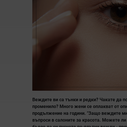
Веждите ви са тънки и редки? Чакате да по
променило? Много жени се оплакват от оп
продължение на години. "Защо веждите ми 
въпроси в салоните за красота. Можете ли
бързо да си пуснете по-плътни вежди - про