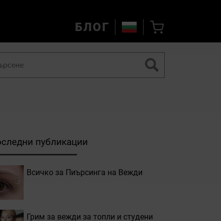
БЛОГ
следни публикации
Всичко за Пиърсинга на Вежди
Грим за вежди за топли и студени