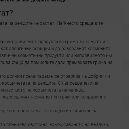
тат?
та на веждите не растат. Най-често срещаните
те:
неправилните продукти за грижа за кожата и
кат алергични реакции и да раздразнят космените
азлични козметични продукти или неправилното им
рябва също да помислите дали премахвате грима на
йто всички преминаваме, се отразява на добрия ни
а косъмчетата на веждите. С напредването на
количеството на косъмчетата намалява.
, неуспешният перманентен грим или неправилно
.
 чрез по-лоша кожа, косопад и изтъняване на
ата слънчева светлина, замърсяването на въздуха,