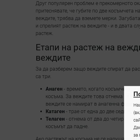
Друг популярен проблем е прекомерното ока
притеснявате, че губите по две косъмчета н
веждите, трябва да вземете мерки. Загубат
и спрелият растеж на веждите - и в двата с
растеж.
Етапи на растеж на вежд
веждите
За да разберем защо веждите спират да рас
са три.
Анаген
- времето, когато косъмчетата 
П
косъма. За веждите това отнема от еди
веждите се намират в анагенна фаза.
На
Катаген
- трае от една до две седмици;
(в
Телаген
- отнема от два до четири месе
са
косъмът да падне.
Дан
за
Ако растежът на косъма не се нарушава, вс