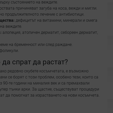
върху състоянието на веждите.
рствата причиняват загуба на коса, вежди и мигли.
но продължителното лечение с антибиотици.
ещества:
дефицитът на витамини, минерали и омега
на веждите.
:
алопеция, атопичен дерматит, себореен дерматит,
реме на бременност или след раждане.
 фоликули.
 да спрат да растат?
о ако редовно скубете косъмчетата, е възможно
ени се борят с този проблем, особено тези, които са
з 90-те години на миналия век и са премахвали
 супер тънки арки. За щастие, съществуват процедури
гат да помогнат за израстването на нови косъмчета.