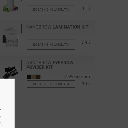
11 €
ДОБАВИ В КОШНИЦАТА
NANOBROW
LAMINATION KIT
39 €
ДОБАВИ В КОШНИЦАТА
NANOBROW
EYEBROW
POWDER KIT
Избери цвят
13 €
ДОБАВИ В КОШНИЦАТА
и.
e
.