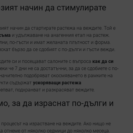
рзият начин да стимулирате
ият начин да стартирате растежа на веждите. Той е
осъма
и удължаване на анагенния етап на растеж.
лни, по-гъсти и имат желаната плътност и форма.
искат бързо да се сдобият с по-дълги и гъсти вежди.
ждите си и посещават салоните с въпроса
как да си
еки че 7 дни не са достатъчни, за да се сдобиете с по-
значително подобряват окосмяването в рамките на
дукти съдържат
ускоряващи растежа
репват, подхранват и разкрасяват веждите.
о, за да израснат по-дълги и
 процесът на израстване на веждите. Ако нищо не
да отнеме от няколко седмици до няколко месеца.