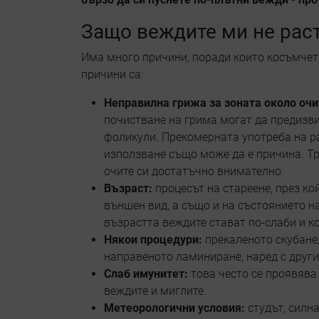
Защо веждите ми не рас
Има много причини, поради които косъмчета
причини са:
Неправилна грижа за зоната около очи
почистване на грима могат да предизви
фоликули. Прекомерната употреба на р
използване също може да е причина. Т
очите си достатъчно внимателно.
Възраст:
процесът на стареене, през ко
външен вид, а също и на състоянието н
възрастта веждите стават по-слаби и 
Някои процедури:
прекаленото скубане
направеното ламиниране, наред с други
Слаб имунитет:
това често се проявява
веждите и миглите.
Метеорологични условия:
студът, силн