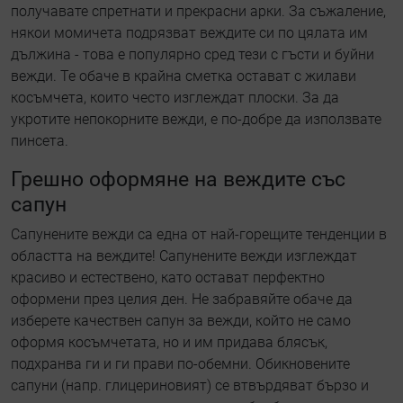
получавате спретнати и прекрасни арки. За съжаление,
някои момичета подрязват веждите си по цялата им
дължина - това е популярно сред тези с гъсти и буйни
вежди. Те обаче в крайна сметка остават с жилави
косъмчета, които често изглеждат плоски. За да
укротите непокорните вежди, е по-добре да използвате
пинсета.
Грешно оформяне на веждите със
сапун
Сапунените вежди са една от най-горещите тенденции в
областта на веждите! Сапунените вежди изглеждат
красиво и естествено, като остават перфектно
оформени през целия ден. Не забравяйте обаче да
изберете качествен сапун за вежди, който не само
оформя косъмчетата, но и им придава блясък,
подхранва ги и ги прави по-обемни. Обикновените
сапуни (напр. глицериновият) се втвърдяват бързо и