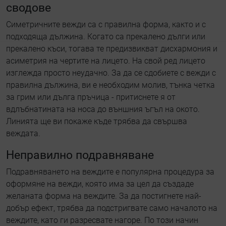
сводове
Симетричните вежди са с правилна форма, както и с
подходяща дължина. Когато са прекалено дълги или
прекалено къси, тогава те предизвикват дисхармония и
асиметрия на чертите на лицето. На свой ред лицето
изглежда просто неудачно. За да се сдобиете с вежди с
правилна дължина, ви е необходим молив, тънка четка
за грим или дълга пръчица - притиснете я от
вдлъбнатината на носа до външния ъгъл на окото.
Линията ще ви покаже къде трябва да свършва
веждата.
Неправилно подравняване
Подравняването на веждите е популярна процедура за
оформяне на вежди, която има за цел да създаде
желаната форма на веждите. За да постигнете най-
добър ефект, трябва да подстригвате само началото на
веждите, като ги разресвате нагоре. По този начин