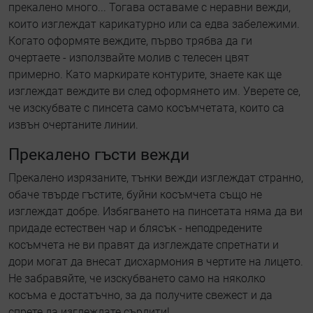
прекалено много... Тогава оставаме с неравни вежди,
които изглеждат карикатурно или са едва забележими.
Когато оформяте веждите, първо трябва да ги
очертаете - използвайте молив с телесен цвят
примерно. Като маркирате контурите, знаете как ще
изглеждат веждите ви след оформянето им. Уверете се,
че изскубвате с пинсета само косъмчетата, които са
извън очертаните линии.
Прекалено гъсти вежди
Прекалено изрязаните, тънки вежди изглеждат странно,
обаче твърде гъстите, буйни косъмчета също не
изглеждат добре. Избягването на пинсетата няма да ви
придаде естествен чар и блясък - неподредените
косъмчета не ви правят да изглеждате спретнати и
дори могат да внесат дисхармония в чертите на лицето.
Не забравяйте, че изскубването само на няколко
косъма е достатъчно, за да получите свежест и да
спрете да изглеждате сърдити!