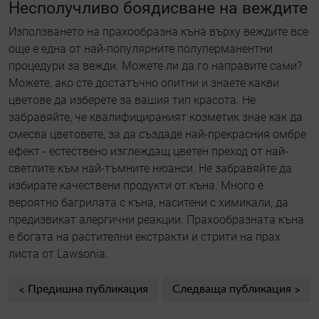
Несполучливо боядисване на веждите
Използването на прахообразна къна върху веждите все
още е една от най-популярните полуперманентни
процедури за вежди. Можете ли да го направите сами?
Можете, ако сте достатъчно опитни и знаете какви
цветове да изберете за вашия тип красота. Не
забравяйте, че квалифицираният козметик знае как да
смесва цветовете, за да създаде най-прекрасния омбре
ефект - естествено изглеждащ цветен преход от най-
светлите към най-тъмните нюанси. Не забравяйте да
избирате качествени продукти от къна. Много е
вероятно багрилата с къна, наситени с химикали, да
предизвикат алергични реакции. Прахообразната къна
е богата на растителни екстракти и стрити на прах
листа от Lawsonia.
Предишна публикация
Следваща публикация