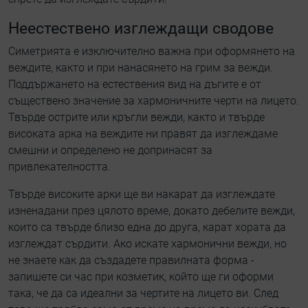
Неестествено изглеждащи сводове
Симетрията е изключително важна при оформянето на
веждите, както и при нанасянето на грим за вежди.
Поддържането на естествения вид на дъгите е от
съществено значение за хармоничните черти на лицето.
Твърде острите или кръгли вежди, както и твърде
високата арка на веждите ни правят да изглеждаме
смешни и определено не допринасят за
привлекателността.
Твърде високите арки ще ви накарат да изглеждате
изненадани през цялото време, докато дебелите вежди,
които са твърде близо една до друга, карат хората да
изглеждат сърдити. Ако искате хармонични вежди, но
не знаете как да създадете правилната форма -
запишете си час при козметик, който ще ги оформи
така, че да са идеални за чертите на лицето ви. След