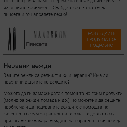
това ще трябва само от време на време да изскубвате
излишните косъмчета. Снабдете се с качествена
пинсета и го направете лесно!
РАЗГЛЕДАЙТЕ
ПРОДУКТА ПО-
Пинсети
ПОДРОБНО
Неравни вежди
Вашите вежди са редки, тънки и неравни? Има ли
празнини в дъгите на веждите?
Можете да ги замаскирате с помощта на грим продукти
(молив за вежди, помада и др.), но можете и да решите
проблема и да подхраните веждите с помощта на
качествен серум за растеж на вежди - редовното му
прилагане ще накара веждите да пораснат, а също и да