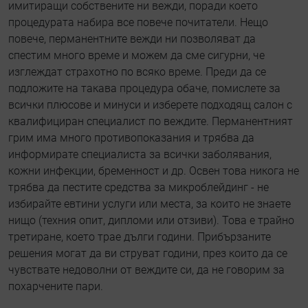
имитиращи собствените ни вежди, поради което
процедурата набира все повече почитатели. Нещо
повече, перманентните вежди ни позволяват да
спестим много време и можем да сме сигурни, че
изглеждат страхотно по всяко време. Преди да се
подложите на такава процедура обаче, помислете за
всички плюсове и минуси и изберете подходящ салон с
квалифициран специалист по веждите. Перманентният
грим има много противопоказания и трябва да
информирате специалиста за всички заболявания,
кожни инфекции, бременност и др. Освен това никога не
трябва да пестите средства за микроблейдинг - не
избирайте евтини услуги или места, за които не знаете
нищо (техния опит, дипломи или отзиви). Това е трайно
третиране, което трае дълги години. Прибързаните
решения могат да ви струват години, през които да се
чувствате недоволни от веждите си, да не говорим за
похарчените пари.