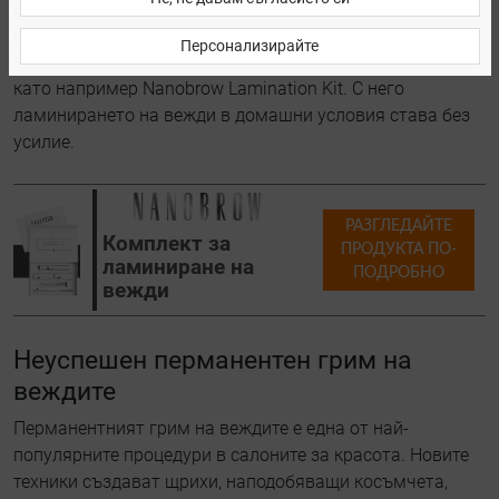
веждите. Запомнете: когато правите ламиниране на
вежди, винаги следвайте инструкциите на
Персонализирайте
производителя и избирайте само качествени решения,
като например Nanobrow Lamination Kit. С него
ламинирането на вежди в домашни условия става без
усилие.
РАЗГЛЕДАЙТЕ
Комплект за
ПРОДУКТА ПО-
ламиниране на
ПОДРОБНО
вежди
Неуспешен перманентен грим на
веждите
Перманентният грим на веждите е една от най-
популярните процедури в салоните за красота. Новите
техники създават щрихи, наподобяващи косъмчета,