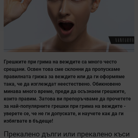
Грешките при грима на веждите са много често
срещани. Освен това сме склонни да пропускаме
правилната грижа за веждите или да ги оформяме
така, че да изглеждат неестествено. Обикновено
минава много време, преди да осъзнаем грешките,
които правим. Затова ви препоръчваме да прочетете
за най-популярните грешки при грима на веждите -
уверете се, че не ги допускате, и научете как да ги
избягвате в бъдеще!
Прекалено дълги или прекалено къси