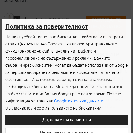
се сгъстят.
РАЗГЛЕДАЙТЕ
Политика за поверителност
ПРОДУКТА ПО-
Серум за вежди
ПОДРОБНО
Нашият уебсайт използва бисквитки – собствени и на трети
страни (включително Google) – за да осигури правилното
функциониране на сайта, анализ на трафика и
Неуспешно ламиниране на веждите
персонализиране на съдържание и реклами. Данните,
Ламинирането на вежди е лесно и безпроблемно, ако
събрани чрез бисквитки, могат да бъдат използвани от Google
използвате правилния комплект, подробни инструкции,
за персонализиране на рекламите и измерване на тяхната
качествени продукти и правилно обозначени флакони.
ефективност. Ако не се съгласите, ще използваме само
Процедурата може да завърши с неуспех, ако
необходимите бисквитки. Можете да промените настройките
съхранявате разтвора твърде дълго или не спазвате
на бисквитките във Вашия браузър по всяко време. Повече
указанията за последваща грижа. Много хора правят
информация за това как
Google използва данните.
грешки, като мокрят веждите си или нанасят грим,
Съгласявате ли се с използването на бисквитки?
преди да са минали двадесет и четири часа. Това
Да, давам съгласието си
разваля ефекта. Друга грешка е използването на
комплект за ламиниране на мигли за ламиниране на
Не, не давам съгласието си