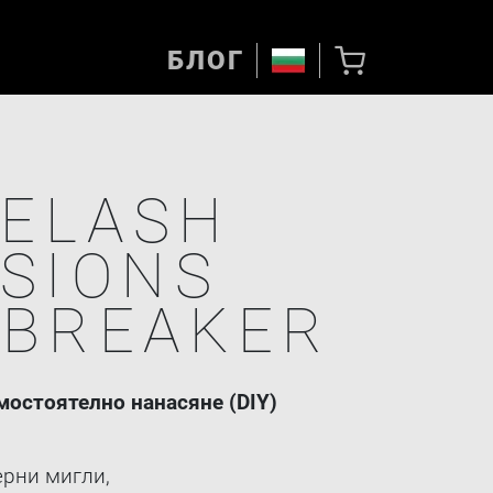
БЛОГ
YELASH
SIONS
TBREAKER
мостоятелно нанасяне (DIY)
рни мигли,