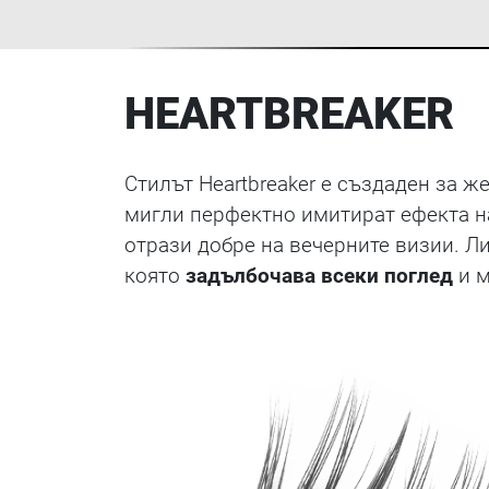
HEARTBREAKER
Стилът Heartbreaker е създаден за ж
мигли перфектно имитират ефекта 
отрази добре на вечерните визии. Л
която
задълбочава всеки поглед
и м