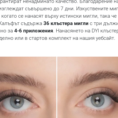
рантират ненадминато качество. Благодарение н
е изглеждат съвършено до 7 дни. Изкуствените ми
огато се нанасят върху истински мигли, така че 
. Калъфът съдържа
36 клъстера мигли
с три дълж
чно за
4-6 приложения
. Нанасянето на DYI клъст
делно или в стартов комплект на нашия уебсайт.