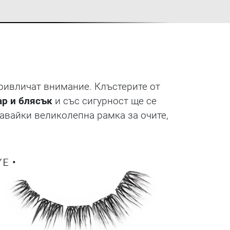
 привличат внимание. Клъстерите от
ар и блясък
и със сигурност ще се
авайки великолепна рамка за очите,