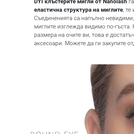
DYI клъстерите мигли от Nanolash
га
еластична структура на миглите
, т
Съединенията са напълно невидими, к
миглите изглежда видимо по-гъста
размера на очите ви, това е достатъ
аксесоари. Можете да ги закупите от