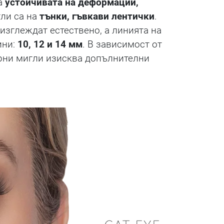
а
устойчивата на деформации,
гли са на
тънки, гъвкави лентички
.
изглеждат естествено, а линията на
ини:
10, 12 и 14 мм
. В зависимост от
ерни мигли изисква допълнителни