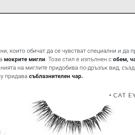
ени, които обичат да се чувстват специални и да
на
мокрите мигли
. Този стил е изпълнен с
обем, ч
инията на миглите придобива по-дръзък вид, създ
у придава
съблазнителен чар.