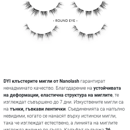
DYI клъстерите мигли от Nanolash
гарантират
ненадминато качество. Благодарение на
устойчивата
на деформации, еластична структура на миглите
, те
изглеждат съвършено до 7 дни. Изкуствените мигли са
на
тънки, гъвкави лентички
. Съединенията са напълно
невидими, когато се нанасят върху истински мигли,
така че изглеждат естествено, а линията на миглите
изглежда видимо по-гъста. Калъфът съдържа
36