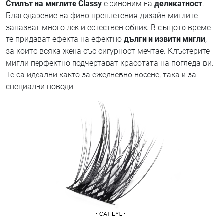
Стилът на миглите Classy
е синоним на
деликатност
.
Благодарение на фино преплетения дизайн миглите
запазват много лек и естествен облик. В същото време
те придават ефекта на ефектно
дълги и извити мигли
,
за които всяка жена със сигурност мечтае. Клъстерите
мигли перфектно подчертават красотата на погледа ви.
Те са идеални както за ежедневно носене, така и за
специални поводи.