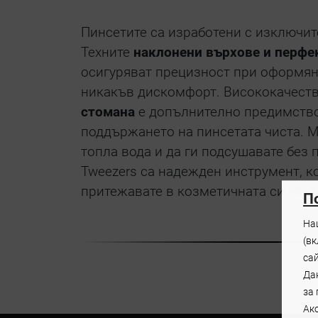
Пинсетите са изработени с изключит
Техните
наклонени върхове и перфе
осигуряват прецизност при оформян
никакъв дискомфорт. Висококачест
стомана
е допълнително предимство
поддържането на пинсетата чиста. М
топла вода и да ги подсушавате без
Tweezers са надежден инструмент, к
притежавате в козметичната си чант
П
На
(в
са
Дан
за
Ако