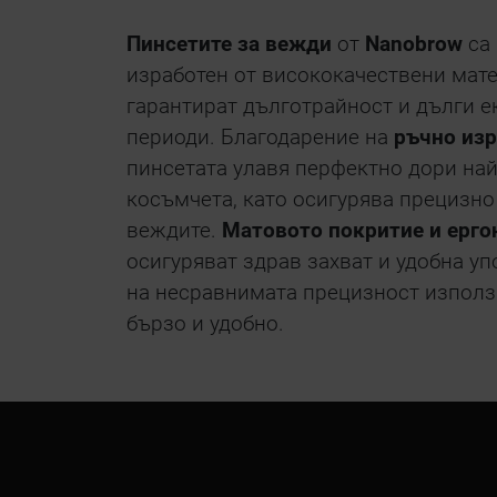
Пинсетите за вежди
от
Nanobrow
са 
изработен от висококачествени мате
гарантират дълготрайност и дълги 
периоди. Благодарение на
ръчно изр
пинсетата улавя перфектно дори най
косъмчета, като осигурява прецизно
веждите.
Матовото покритие и ерг
осигуряват здрав захват и удобна у
на несравнимата прецизност използ
бързо и удобно.