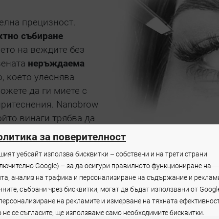
елна прецизност.
ктно събиране
ето на веждите без
вената
неръждаема
, което улеснява
ожете да ги миете с
 притеснения. Nanobrow
ойто винаги трябва да
а.
олитика за поверителност
шият уебсайт използва бисквитки – собствени и на трети страни
ключително Google) – за да осигури правилното функциониране на
йта, анализ на трафика и персонализиране на съдържание и реклам
ните, събрани чрез бисквитки, могат да бъдат използвани от Googl
 персонализиране на рекламите и измерване на тяхната ефективност
 не се съгласите, ще използваме само необходимите бисквитки.