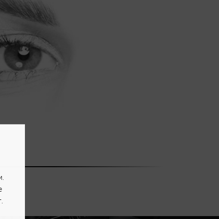
и.
e
.